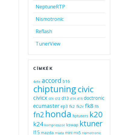
NeptuneRTP
Nismotronic
Reflash
TunerView
CÍMKÉK
accord
b16
4efe
chiptuning
civic
civicx
doctronic
d13
crz
crx
d14
d16
fk8
ecumaster
ep3
fk2
fk2r
fl5
honda
k20
fn2
hptuners
ktuner
k24
kswap
kompresszor
l15
mazda
mini
mx5
miata
nismotronic