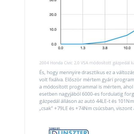
2004 Honda Civic 2.0 VSA módosított gázpedál ka
És, hogy mennyire drasztikus ez a változ
volt fixálva. Először mértem gyári program
a módosított programmal is mértem, ahol 
esetben nagyjából 6000-es fordulatig for
gázpedál álláson az autó 44LE-t és 101N
„csak” +79LE és +74Nm csúcsban, viszont