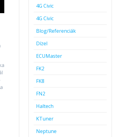
4G Civic
4G Civic
Blog/Referenciák
Dízel
m
ECUMaster
ka
FK2
ál
-
FK8
ra
FN2
Haltech
KTuner
Neptune