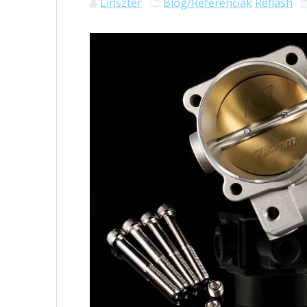
Linszter
Blog/Referenciák
Reflash