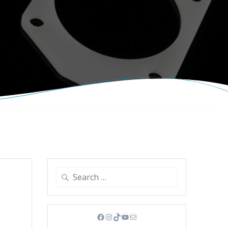
Search
for:
Facebook
Instagram
TikTok
YouTube
Mail