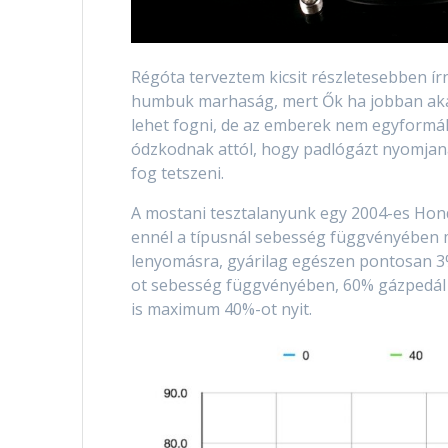
Régóta terveztem kicsit részletesebben írn
humbuk marhaság, mert Ők ha jobban akarn
lehet fogni, de az emberek nem egyformák
ódzkodnak attól, hogy padlógázt nyomjana
fog tetszeni.
A mostani tesztalanyunk egy 2004-es Honda
ennél a típusnál sebesség függvényében m
lenyomásra, gyárilag egészen pontosan 3%
ot sebesség függvényében, 60% gázpedál
is maximum 40%-ot nyit.