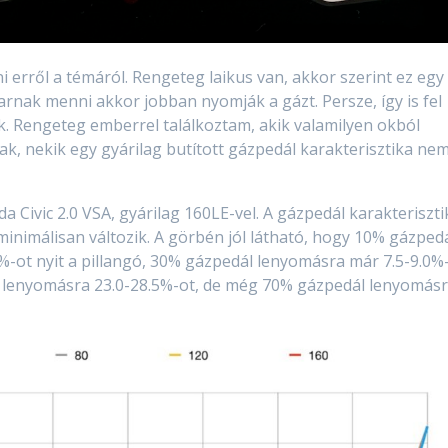
i erről a témáról. Rengeteg laikus van, akkor szerint ez egy
ak menni akkor jobban nyomják a gázt. Persze, így is fel
. Rengeteg emberrel találkoztam, akik valamilyen okból
k, nekik egy gyárilag butított gázpedál karakterisztika ne
 Civic 2.0 VSA, gyárilag 160LE-vel. A gázpedál karakteriszti
inimálisan változik. A görbén jól látható, hogy 10% gázped
-ot nyit a pillangó, 30% gázpedál lenyomásra már 7.5-9.0%
 lenyomásra 23.0-28.5%-ot, de még 70% gázpedál lenyomás