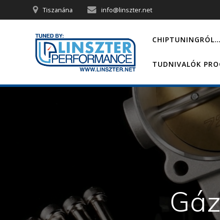
Skip
Tiszanána
info@linszter.net
to
content
CHIPTUNINGRÓL
TUDNIVALÓK PR
Gáz