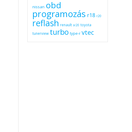
obd
nissan
programozás
r18
r20
reflash
renault
toyota
sr20
turbo
vtec
type-r
tunerview