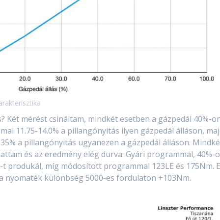
rakterisztika
ás? Két mérést csináltam, mindkét esetben a gázpedál 40%-o
mal 11.75-14.0% a pillangónyitás ilyen gázpedál álláson, ma
35% a pillangónyitás ugyanezen a gázpedál álláson. Mindké
gattam és az eredmény elég durva. Gyári programmal, 40%-
m-t produkál, míg módosított programmal 123LE és 175Nm. 
 a nyomaték különbség 5000-es fordulaton +103Nm.