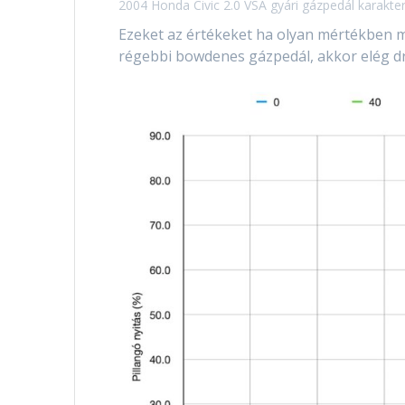
2004 Honda Civic 2.0 VSA gyári gázpedál karakter
Ezeket az értékeket ha olyan mértékben m
régebbi bowdenes gázpedál, akkor elég dra