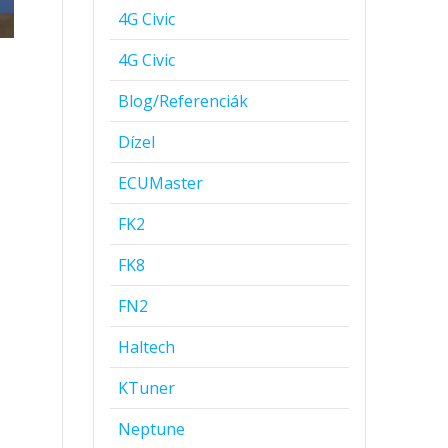
4G Civic
4G Civic
Blog/Referenciák
Dízel
ECUMaster
FK2
FK8
FN2
Haltech
KTuner
Neptune