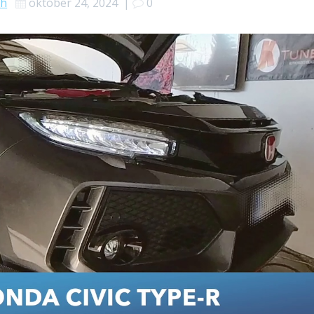
sh
október 24, 2024
|
0