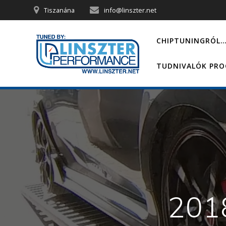
Skip
Tiszanána
info@linszter.net
to
content
CHIPTUNINGRÓL
TUDNIVALÓK PR
201