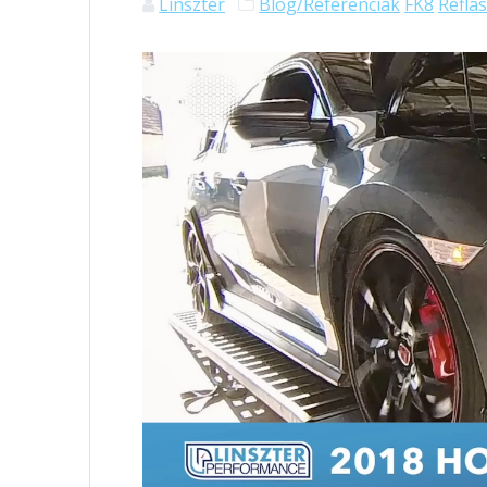
Linszter
Blog/Referenciák
FK8
Refla