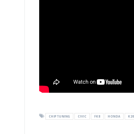
CHIPTUNING
CIVIC
FK8
HONDA
K2