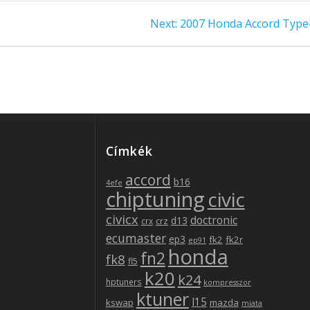
Next
Next:
2007 Honda Accord Type
post:
be
Címkék
accord
b16
4efe
chiptuning
civic
civicx
doctronic
d13
crz
crx
ecumaster
ep3
fk2
fk2r
ep91
honda
fn2
fk8
fl5
k20
k24
hptuners
kompresszor
ktuner
l15
kswap
mazda
miata