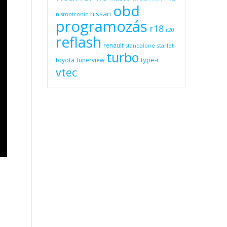
obd
nissan
nismotronic
programozás
r18
r20
reflash
renault
standalone
starlet
turbo
type-r
toyota
tunerview
vtec