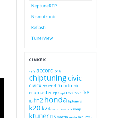
NeptuneRTP
Nismotronic
Reflash
TunerView
CÍMKÉK
accord
b16
4efe
chiptuning
civic
civicx
doctronic
d13
crz
crx
fk8
ecumaster
ep3
fk2
fk2r
ep91
honda
fn2
fl5
hptuners
k20
k24
kswap
kompresszor
ktuner
l15
mazda
mini
mx5
miata