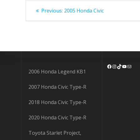
Bejegyzés
Previous
Previous:
2005 Honda Civic
post:
navigáció
Facebook
Instagram
TikTok
YouTu
Mail
2006 Honda Legend KB1
2007 Honda Civic Type-R
2018 Honda Civic Type-R
2020 Honda Civic Type-R
Toyota Starlet Project,