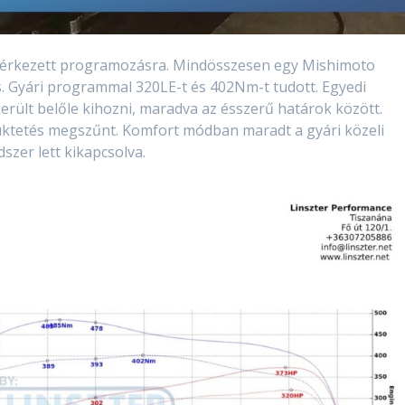
-R érkezett programozásra. Mindösszesen egy Mishimoto
s. Gyári programmal 320LE-t és 402Nm-t tudott. Egyedi
rült belőle kihozni, maradva az ésszerű határok között.
lüktetés megszűnt. Komfort módban maradt a gyári közeli
szer lett kikapcsolva.