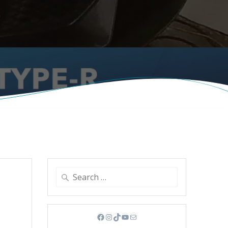
Search
for:
Facebook
Instagram
TikTok
YouTube
Mail