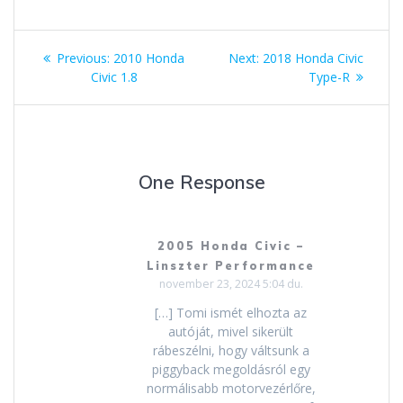
Bejegyzés
Previous
Next
Previous:
2010 Honda
Next:
2018 Honda Civic
navigáció
post:
post:
Civic 1.8
Type-R
One Response
2005 Honda Civic –
Linszter Performance
november 23, 2024 5:04 du.
[…] Tomi ismét elhozta az
autóját, mivel sikerült
rábeszélni, hogy váltsunk a
piggyback megoldásról egy
normálisabb motorvezérlőre,