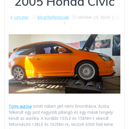
2005 Honda Civic
Linszter
Blog/Referenciák
október 24, 2024
|
1
Tomi autója
ismét nálam járt némi finomításra. Azóta
felkerült egy picit nagyobb pillangó és egy másik tengely
került az autóba. A korábbi 133LE és 158Nm-t sikerült
feltornászni 138LE és 162Nm-re, viszont 6500 fölé kéne