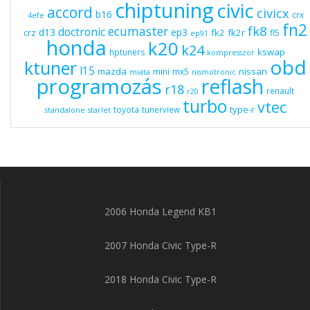
chiptuning
civic
accord
civicx
b16
crx
4efe
fn2
fk8
ecumaster
doctronic
d13
ep3
fk2
fk2r
crz
fl5
ep91
honda
k20
k24
kswap
hptuners
kompresszor
obd
ktuner
l15
mazda
nissan
mini
mx5
miata
nismotronic
programozás
reflash
r18
renault
r20
turbo
vtec
type-r
toyota
tunerview
standalone
starlet
2006 Honda Legend KB1
2007 Honda Civic Type-R
2018 Honda Civic Type-R