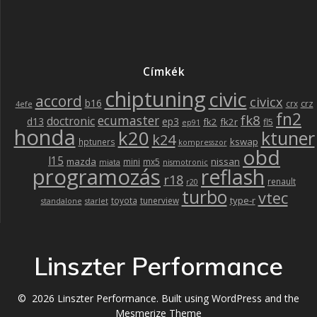
Címkék
chiptuning
civic
accord
civicx
b16
crz
crx
4efe
fn2
fk8
ecumaster
doctronic
d13
ep3
fk2
fk2r
fl5
ep91
honda
k20
ktuner
k24
kswap
hptuners
kompresszor
obd
l15
mazda
nissan
mini
mx5
miata
nismotronic
programozás
reflash
r18
renault
r20
turbo
vtec
type-r
toyota
tunerview
standalone
starlet
Linszter Performance
© 2026 Linszter Performance. Built using WordPress and the
Mesmerize Theme