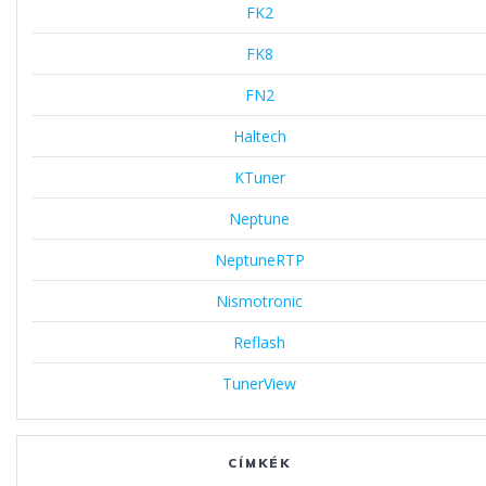
FK2
FK8
FN2
Haltech
KTuner
Neptune
NeptuneRTP
Nismotronic
Reflash
TunerView
CÍMKÉK