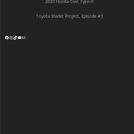
2020 Honda Civic Type-R
Toyota Starlet Project, Episode #3
Facebook
Instagram
TikTok
YouTube
Mail