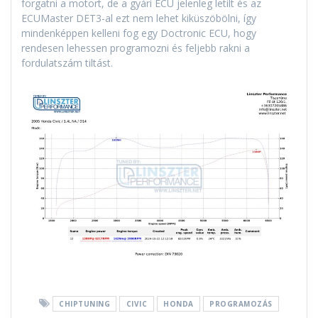
forgatni a motort, de a gyári ECU jelenleg letilt és az
ECUMaster DET3-al ezt nem lehet kiküszöbölni, így
mindenképpen kelleni fog egy Doctronic ECU, hogy
rendesen lehessen programozni és feljebb rakni a
fordulatszám tiltást.
CHIPTUNING
CIVIC
HONDA
PROGRAMOZÁS