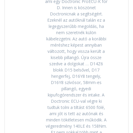
ami egy Doctronic ProECU-K for
D. Innen is köszönet
Doctronicnak a segítségért.
Ezeknél az autóknál talán ez a
legegyszerűbb megoldás, ha
nem szeretnék külön
kábelezgetni. Az autó a korábbi
méréshez képest annyiban
változott, hogy vissza került a
kisebb pillangó. Újra össze
szedve a dolgokat … D14Z6
blokk D15 belsővel, D17
hengerfej, D16Y8 tengely,
D16Y8 szívósor, 58mm-es
pillangó, egyedi
kipufogórendszer és intake. A
Doctronic ECU-val végre ki
tudtuk tolni a tiltást 6500 fölé,
ami jót is tett az autónak és
minden tökéletesen működik. A
végeredmény 140LE és 158Nm.
Ez nem sokkal több mint a