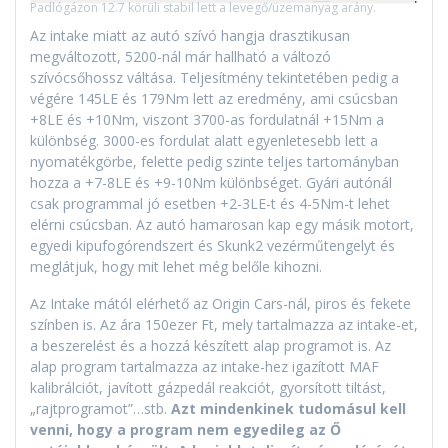
Padlógázon 12.7 körüli stabil lett a levegő/üzemanyag arány.
Az intake miatt az autó szívó hangja drasztikusan
megváltozott, 5200-nál már hallható a változó
szívócsőhossz váltása. Teljesítmény tekintetében pedig a
végére 145LE és 179Nm lett az eredmény, ami csúcsban
+8LE és +10Nm, viszont 3700-as fordulatnál +15Nm a
különbség. 3000-es fordulat alatt egyenletesebb lett a
nyomatékgörbe, felette pedig szinte teljes tartományban
hozza a +7-8LE és +9-10Nm különbséget. Gyári autónál
csak programmal jó esetben +2-3LE-t és 4-5Nm-t lehet
elérni csúcsban. Az autó hamarosan kap egy másik motort,
egyedi kipufogórendszert és Skunk2 vezérműtengelyt és
meglátjuk, hogy mit lehet még belőle kihozni.
Az Intake mától elérhető az Origin Cars-nál, piros és fekete
színben is. Az ára 150ezer Ft, mely tartalmazza az intake-et,
a beszerelést és a hozzá készített alap programot is. Az
alap program tartalmazza az intake-hez igazított MAF
kalibrálciót, javított gázpedál reakciót, gyorsított tiltást,
„rajtprogramot”…stb.
Azt mindenkinek tudomásul kell
venni, hogy a program nem egyedileg az Ő