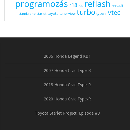
programozás
reflash
r18
renault
r20
turbo
vtec
type-r
toyota
tunerview
standalone
starlet
2006 Honda Legend KB1
2007 Honda Civic Type-R
2018 Honda Civic Type-R
2020 Honda Civic Type-R
Toyota Starlet Project, Episode #3