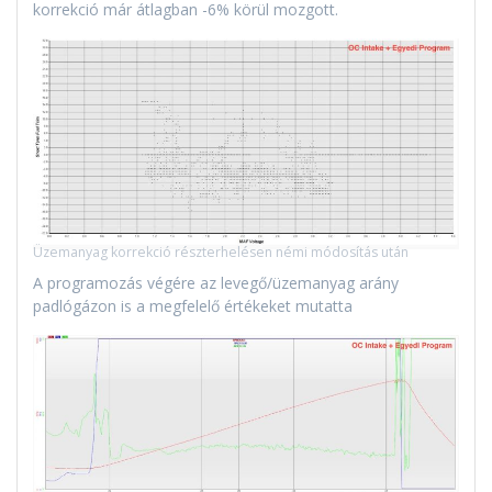
korrekció már átlagban -6% körül mozgott.
Üzemanyag korrekció részterhelésen némi módosítás után
A programozás végére az levegő/üzemanyag arány
padlógázon is a megfelelő értékeket mutatta