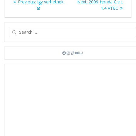
Previous
Next
Previous:
Így verhetnek
Next:
2009 Honda Civic
navigáció
post:
post:
át
1.4 VTEC
Search
for:
Facebook
Instagram
TikTok
YouTube
Mail