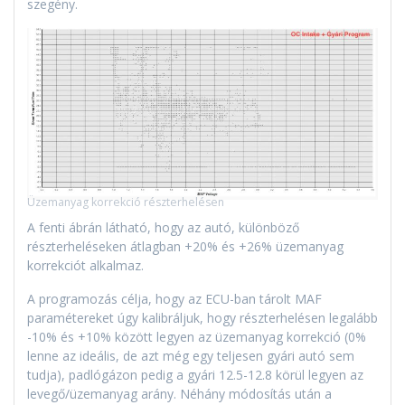
szegény.
Üzemanyag korrekció részterhelésen
A fenti ábrán látható, hogy az autó, különböző
részterheléseken átlagban +20% és +26% üzemanyag
korrekciót alkalmaz.
A programozás célja, hogy az ECU-ban tárolt MAF
paramétereket úgy kalibráljuk, hogy részterhelésen legalább
-10% és +10% között legyen az üzemanyag korrekció (0%
lenne az ideális, de azt még egy teljesen gyári autó sem
tudja), padlógázon pedig a gyári 12.5-12.8 körül legyen az
levegő/üzemanyag arány. Néhány módosítás után a