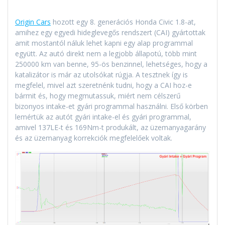
Origin Cars
hozott egy 8. generációs Honda Civic 1.8-at,
amihez egy egyedi hideglevegős rendszert (CAI) gyártottak
amit mostantól náluk lehet kapni egy alap programmal
együtt. Az autó direkt nem a legjobb állapotú, több mint
250000 km van benne, 95-ös benzinnel, lehetséges, hogy a
katalizátor is már az utolsókat rúgja. A tesztnek így is
megfelel, mivel azt szeretnénk tudni, hogy a CAI hoz-e
bármit és, hogy megmutassuk, miért nem célszerű
bizonyos intake-et gyári programmal használni. Első körben
lemértük az autót gyári intake-el és gyári programmal,
amivel 137LE-t és 169Nm-t produkált, az üzemanyagarány
és az üzemanyag korrekciók megfelelőek voltak.