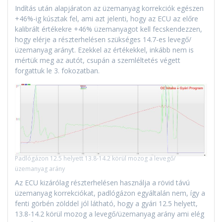
Indítás után alapjáraton az üzemanyag korrekciók egészen
+46%-ig kúsztak fel, ami azt jelenti, hogy az ECU az előre
kalibrált értékekre +46% üzemanyagot kell fecskendezzen,
hogy elérje a részterhelésen szükséges 14.7-es levegő/
üzemanyag arányt. Ezekkel az értékekkel, inkább nem is
mértük meg az autót, csupán a szemléltetés végett
forgattuk le 3. fokozatban.
Padlógázon 12.5 helyett 13.8-14.2 körül mozog a levegő/
üzemanyag arány
Az ECU kizárólag részterhelésen használja a rövid távú
üzemanyag korrekciókat, padlógázon egyáltalán nem, így a
fenti görbén zölddel jól látható, hogy a gyári 12.5 helyett,
13.8-14.2 körül mozog a levegő/üzemanyag arány ami elég