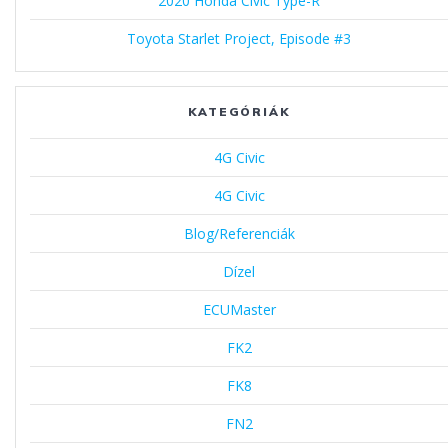
2020 Honda Civic Type-R
Toyota Starlet Project, Episode #3
KATEGÓRIÁK
4G Civic
4G Civic
Blog/Referenciák
Dízel
ECUMaster
FK2
FK8
FN2