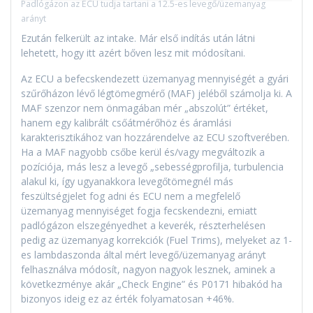
Padlógázon az ECU tudja tartani a 12.5-es levegő/üzemanyag
arányt
Ezután felkerült az intake. Már első indítás után látni
lehetett, hogy itt azért bőven lesz mit módosítani.
Az ECU a befecskendezett üzemanyag mennyiségét a gyári
szűrőházon lévő légtömegmérő (MAF) jeléből számolja ki. A
MAF szenzor nem önmagában mér „abszolút” értéket,
hanem egy kalibrált csőátmérőhöz és áramlási
karakterisztikához van hozzárendelve az ECU szoftverében.
Ha a MAF nagyobb csőbe kerül és/vagy megváltozik a
pozíciója, más lesz a levegő „sebességprofilja, turbulencia
alakul ki, így ugyanakkora levegőtömegnél más
feszültségjelet fog adni és ECU nem a megfelelő
üzemanyag mennyiséget fogja fecskendezni, emiatt
padlógázon elszegényedhet a keverék, részterhelésen
pedig az üzemanyag korrekciók (Fuel Trims), melyeket az 1-
es lambdaszonda által mért levegő/üzemanyag arányt
felhasználva módosít, nagyon nagyok lesznek, aminek a
következménye akár „Check Engine” és P0171 hibakód ha
bizonyos ideig ez az érték folyamatosan +46%.