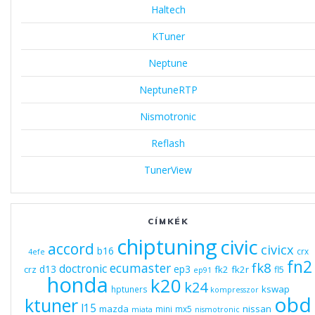
Haltech
KTuner
Neptune
NeptuneRTP
Nismotronic
Reflash
TunerView
CÍMKÉK
chiptuning
civic
accord
civicx
b16
crx
4efe
fn2
fk8
ecumaster
doctronic
d13
ep3
fk2
fk2r
crz
fl5
ep91
honda
k20
k24
kswap
hptuners
kompresszor
obd
ktuner
l15
mazda
nissan
mini
mx5
miata
nismotronic