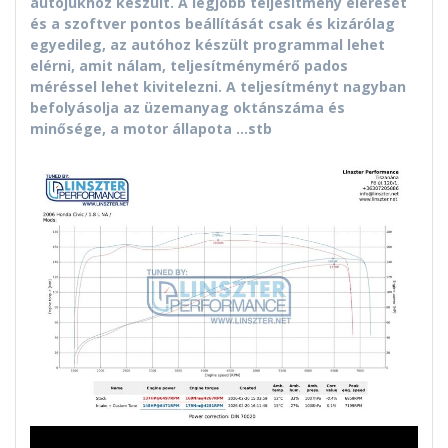
autójukhoz készült. A legjobb teljesítmény elérését
és a szoftver pontos beállítását csak és kizárólag
egyedileg, az autóhoz készült programmal lehet
elérni, amit nálam, teljesítménymérő pados
méréssel lehet kivitelezni. A teljesítményt nagyban
befolyásolja az üzemanyag oktánszáma és
minősége, a motor állapota …stb