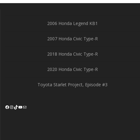
2006 Honda Legend KB1
2007 Honda Civic Type-R
2018 Honda Civic Type-R
2020 Honda Civic Type-R
Toyota Starlet Project, Episode #3
Facebook
Instagram
TikTok
YouTube
Mail