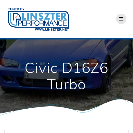
Skip
to
content
Civic D16Z6
Turbo