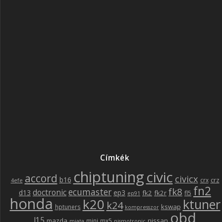
Címkék
chiptuning
civic
accord
civicx
b16
crz
crx
4efe
fn2
fk8
ecumaster
doctronic
d13
ep3
fk2
fk2r
fl5
ep91
honda
k20
ktuner
k24
kswap
hptuners
kompresszor
obd
l15
mazda
nissan
mini
mx5
miata
nismotronic