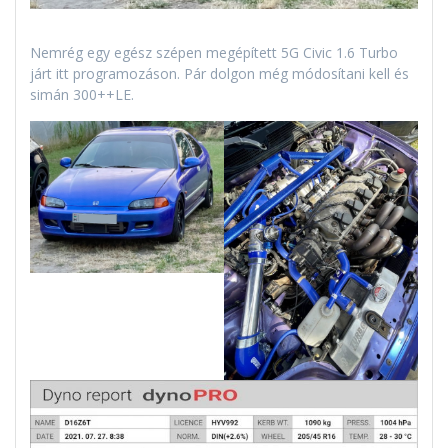
Nemrég egy egész szépen megépített 5G Civic 1.6 Turbo
járt itt programozáson. Pár dolgon még módosítani kell és
simán 300++LE.