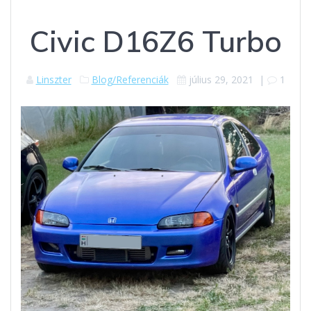
Civic D16Z6 Turbo
Linszter
Blog/Referenciák
július 29, 2021
|
1