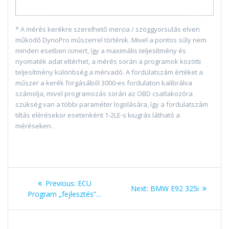
* A mérés kerékre szerelhető inercia / szöggyorsulás elven
működő DynoPro műszerrel történik. Mivel a pontos súly nem
minden esetben ismert, így a maximális teljesítmény és
nyomaték adat eltérhet, a mérés során a programok közötti
teljesítmény különbség a mérvadó. A fordulatszám értéket a
műszer a kerék forgásából 3000-es fordulaton kalibrálva
számolja, mivel programozás során az OBD csatlakozóra
szükség van a többi paraméter logolására, így a fordulatszám
tiltás elérésekor esetenként 1-2LE-s kiugrás látható a
méréseken.
Bejegyzés
Previous
Previous:
ECU
Next
Next:
BMW E92 325i
navigáció
post:
Program „fejlesztés”…
post: