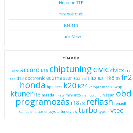
NeptuneRTP
Nismotronic
Reflash
TunerView
CÍMKÉK
chiptuning
civic
accord
civicx
b16
crx
4efe
fn2
fk8
ecumaster
doctronic
d13
ep3
fk2
fk2r
crz
fl5
ep91
honda
k20
k24
kswap
hptuners
kompresszor
obd
ktuner
l15
mazda
nissan
mini
mx5
miata
nismotronic
programozás
reflash
r18
renault
r20
turbo
vtec
type-r
toyota
tunerview
standalone
starlet