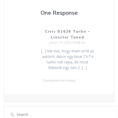
One Response
Civic D16Z6 Turbo –
Linszter Tuned
június 10, 2023 10:48 de.
[…] két éve, hogy írtam erről az
autóról. Akkor egy kínai T3/T4
turbó volt rajta, de most
felkerült egy Gen.2. […]
Comments are closed.
Search
for: