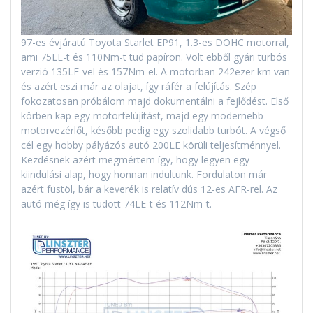
97-es évjáratú Toyota Starlet EP91, 1.3-es DOHC motorral,
ami 75LE-t és 110Nm-t tud papíron. Volt ebből gyári turbós
verzió 135LE-vel és 157Nm-el. A motorban 242ezer km van
és azért eszi már az olajat, így ráfér a felújítás. Szép
fokozatosan próbálom majd dokumentálni a fejlődést. Első
körben kap egy motorfelújítást, majd egy modernebb
motorvezérlőt, később pedig egy szolidabb turbót. A végső
cél egy hobby pályázós autó 200LE körüli teljesítménnyel.
Kezdésnek azért megmértem így, hogy legyen egy
kiindulási alap, hogy honnan indultunk. Fordulaton már
azért füstöl, bár a keverék is relatív dús 12-es AFR-rel. Az
autó még így is tudott 74LE-t és 112Nm-t.