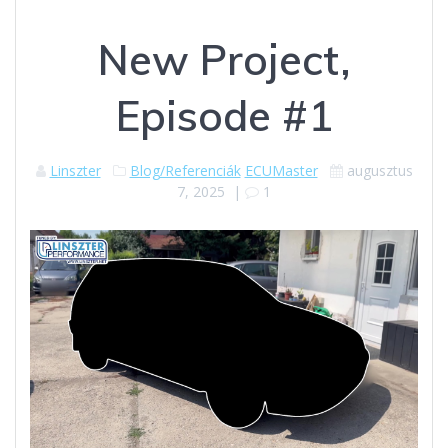
New Project,
Episode #1
Linszter
Blog/Referenciák
ECUMaster
augusztus
7, 2025
|
1