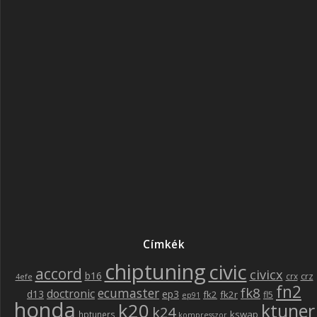
Címkék
chiptuning
civic
accord
civicx
b16
crz
crx
4efe
fn2
fk8
ecumaster
doctronic
d13
ep3
fk2
fk2r
fl5
ep91
honda
k20
ktuner
k24
kswap
hptuners
kompresszor