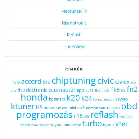
NeptuneRTP
Nismotronic
Reflash
TunerView
CÍMKÉK
chiptuning
civic
accord
civicx
b16
crx
4efe
fn2
fk8
ecumaster
doctronic
d13
ep3
fk2
fk2r
crz
fl5
ep91
honda
k20
k24
kswap
hptuners
kompresszor
obd
ktuner
l15
mazda
nissan
mini
mx5
miata
nismotronic
programozás
reflash
r18
renault
r20
turbo
vtec
type-r
toyota
tunerview
standalone
starlet