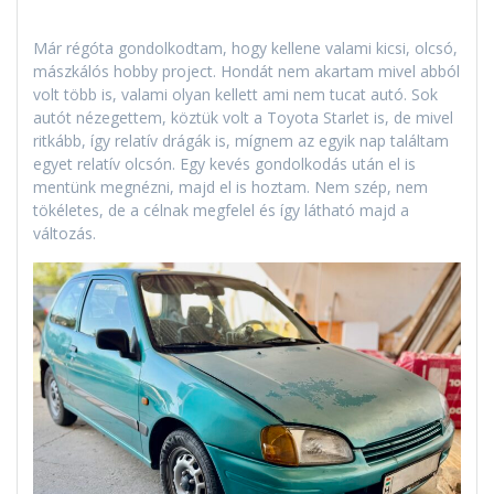
Már régóta gondolkodtam, hogy kellene valami kicsi, olcsó,
mászkálós hobby project. Hondát nem akartam mivel abból
volt több is, valami olyan kellett ami nem tucat autó. Sok
autót nézegettem, köztük volt a Toyota Starlet is, de mivel
ritkább, így relatív drágák is, mígnem az egyik nap találtam
egyet relatív olcsón. Egy kevés gondolkodás után el is
mentünk megnézni, majd el is hoztam. Nem szép, nem
tökéletes, de a célnak megfelel és így látható majd a
változás.