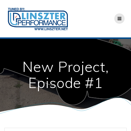
Skip
to
content
New Project,
Episode #1