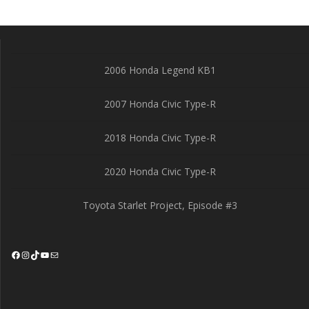
2006 Honda Legend KB1
2007 Honda Civic Type-R
2018 Honda Civic Type-R
2020 Honda Civic Type-R
Toyota Starlet Project, Episode #3
Facebook
Instagram
TikTok
YouTube
Mail