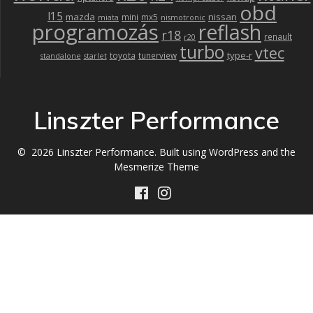
obd
l15
mazda
nissan
mini
mx5
miata
nismotronic
programozás
reflash
r18
renault
r20
turbo
vtec
type-r
toyota
tunerview
standalone
starlet
Linszter Performance
© 2026 Linszter Performance. Built using WordPress and the
Mesmerize Theme